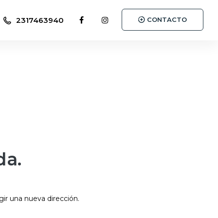
2317463940
CONTACTO
da.
gir una nueva dirección.