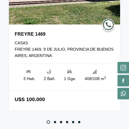
FREYRE 1469
CASAS
FREYRE 1469, 9 DE JULIO, PROVINCIA DE BUENOS
AIRES, ARGENTINA
2
3 Hab.
2 Bañ.
1 Gge.
408/108 m
U$S 100.000